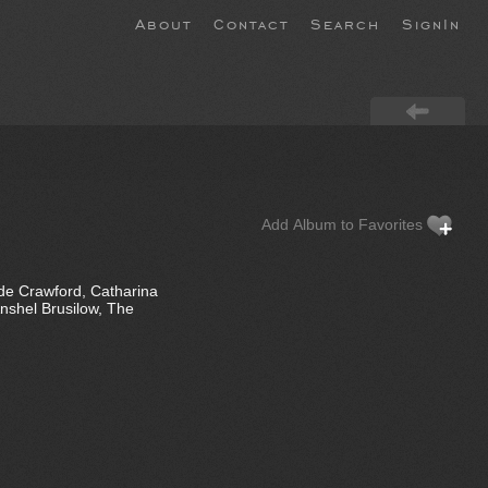
About
Contact
Search
SignIn
Add Album to Favorites
de Crawford, Catharina
shel Brusilow, The