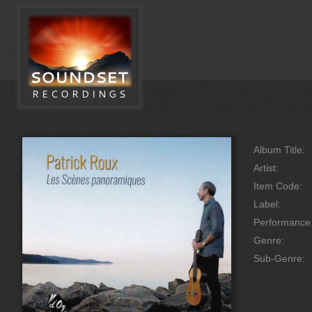
Album Title:
Artist:
Item Code:
Label:
Performanc
Genre:
Sub-Genre: